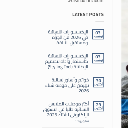
euismod tincidunt.
LATEST POSTS
الإكسسوارات النسائية
03
في 2026 فن الجرأة
نوفمبر
ومستقبل الأناقة
لا
توجد
الإكسسوارات النسائية
03
تعليقات
على
كاستثمار وأداة لتصميم
نوفمبر
الإكسسوارات
الإطلالة (Styling Tool)
النسائية
في
لا
2026
توجد
فن
خواتم وأساور نسائية
30
تعليقات
الجرأة
على
تهيمن على موضة شتاء
أكتوبر
ومستقبل
الإكسسوارات
الأناقة
2026
النسائية
كاستثمار
لا
وأداة
توجد
لتصميم
أكثر موديلات الملابس
29
تعليقات
الإطلالة
على
النسائية طلباً في التسوق
أكتوبر
(Styling
خواتم
Tool)
الإلكتروني لشتاء 2025
وأساور
نسائية
على
تعليق واحد
تهيمن
أكثر
على