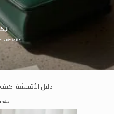
الإكسسوار
لطالما كانت ال
دليل الأقمشة: كيف ت
منشور 