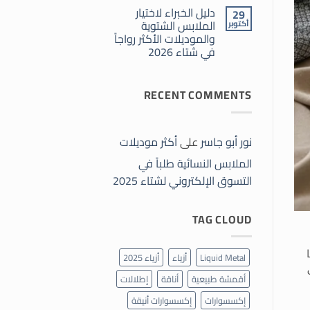
موديلات
موضة
الملابس
دليل الخبراء لاختيار
29
شتاء
النسائية
2026
الملابس الشتوية
أكتوبر
طلباً
والموديلات الأكثر رواجاً
في
التسوق
في شتاء 2026
الإلكتروني
لشتاء
لا
2025
توجد
تعليقات
RECENT COMMENTS
على
دليل
الخبراء
لاختيار
الملابس
الشتوية
نور أبو جاسر
على
أكثر موديلات
والموديلات
الأكثر
الملابس النسائية طلباً في
رواجاً
في
التسوق الإلكتروني لشتاء 2025
شتاء
2026
TAG CLOUD
Liquid Metal
أزياء
أزياء 2025
أقمشة طبيعية
أناقة
إطلالات
إكسسوارات
إكسسوارات أنيقة