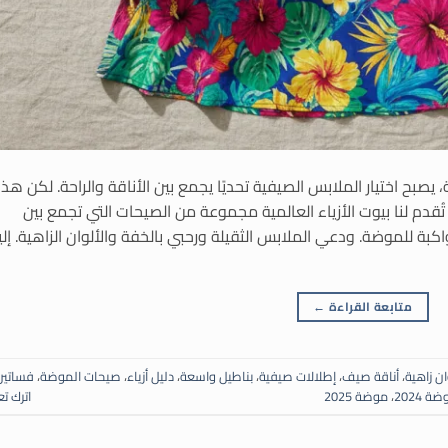
يصبح اختيار الملابس الصيفية تحديًا يجمع بين الأناقة والراحة. لكن هذا 
تُقدم لنا بيوت الأزياء العالمية مجموعة من الصيحات التي تجمع بين
بة للموضة. ودعي الملابس الثقيلة ورحبي بالخفة والألوان الزاهية. إلي
متابعة القراءة
←
ان زاهية
،
أناقة صيف
،
إطلالات صيفية
،
بناطيل واسعة
،
دليل أزياء
،
صيحات الموضة
،
فساتين
ة 2024
،
موضة 2025
اترك تع