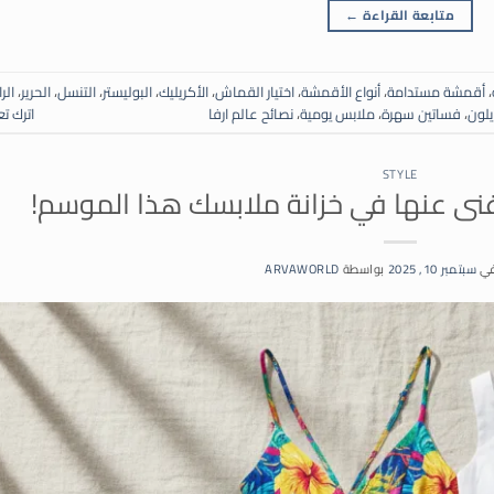
متابعة القراءة
←
،
أقمشة مستدامة
،
أنواع الأقمشة
،
اختيار القماش
،
الأكريليك
،
البوليستر
،
التنسل
،
الحرير
،
الر
ايلون
،
فساتين سهرة
،
ملابس يومية
،
نصائح عالم ارفا
اترك تع
STYLE
في
سبتمبر 10, 2025
بواسطة
ARVAWORLD