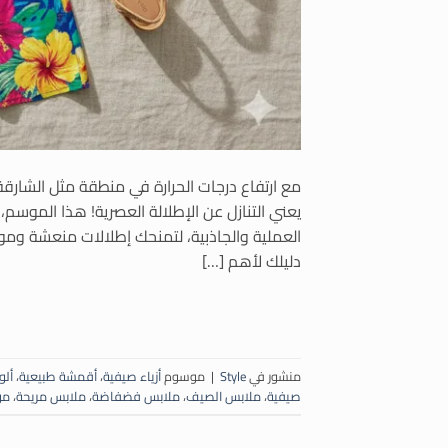
مع ارتفاع درجات الحرارة في منطقة مثل الشارقة، 
يعني التنازل عن الإطلالة العصرية! هذا الموسم، 
العملية والجاذبية، لتمنحك إطلالات منعشة ومواك
دليلك لأهم […]
منشور في
Style
|
موسوم
أزياء صيفية
،
أقمشة طبيعية
،
ألو
صيفية
،
ملابس الصيف
،
ملابس فضفاضة
،
ملابس مريحة
،
موض