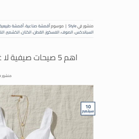
منشور في
Style
|
موسوم
أقمشة صناعية
،
أقمشة طبيعية
السباندكس
،
الصوف
،
الفسكوز
،
القطن
،
الكتان
،
الكشمير
،
الن
اهم 5 صيحات صيفية لا غنى عنها في خزانة ملابسك هذا الموسم!
منشور 
10
سبتمبر