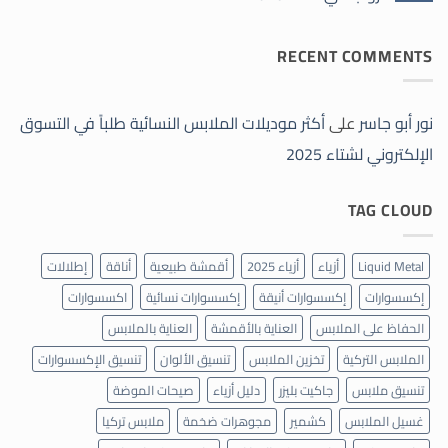
في
لا
التسوق
توجد
الإلكتروني
تعليقات
لشتاء
RECENT COMMENTS
على
2025
دليل
الخبراء
لاختيار
الملابس
الشتوية
نور أبو جاسر
على
أكثر موديلات الملابس النسائية طلباً في التسوق
والموديلات
الأكثر
الإلكتروني لشتاء 2025
رواجاً
في
شتاء
2026
TAG CLOUD
Liquid Metal
أزياء
أزياء 2025
أقمشة طبيعية
أناقة
إطلالات
إكسسوارات
إكسسوارات أنيقة
إكسسوارات نسائية
اكسسوارات
الحفاظ على الملابس
العناية بالأقمشة
العناية بالملابس
الملابس التركية
تخزين الملابس
تنسيق الألوان
تنسيق الإكسسوارات
تنسيق ملابس
جاكيت بليزر
دليل أزياء
صيحات الموضة
غسيل الملابس
كشمير
مجوهرات ضخمة
ملابس تركيا