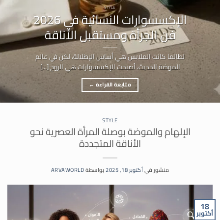
STYLE
الإكسسوارات النسائية في 2026
فن الجرأة ومستقبل الأناقة
لطالما كانت الملابس هي أساس الإطلالة، لكن في عالم
الموضة الحديث، أصبحت الإكسسوارات هي الروح [...]
متابعة القراءة
←
STYLE
الإلهام والموضة بوصلة المرأة العصرية نحو
الأناقة المتجددة
منشور في
أكتوبر 18, 2025
بواسطة
ARVAWORLD
18
أكتوبر