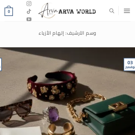
خطي
لمحتوى
0
وسم الآرشيف:
إلهام الأزياء
03
وفمبر
ن