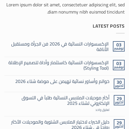
Lorem ipsum dolor sit amet, consectetuer adipiscing elit, sed
diam nonummy nibh euismod tincidunt.
LATEST POSTS
الإكسسوارات النسائية في 2026 فن الجرأة ومستقبل
03
الأناقة
نوفمبر
لا
توجد
الإكسسوارات النسائية كاستثمار وأداة لتصميم الإطلالة
03
تعليقات
على
(Styling Tool)
نوفمبر
الإكسسوارات
النسائية
لا
في
توجد
خواتم وأساور نسائية تهيمن على موضة شتاء 2026
30
2026
تعليقات
فن
على
أكتوبر
لا
الجرأة
الإكسسوارات
توجد
النسائية
ومستقبل
تعليقات
الأناقة
كاستثمار
أكثر موديلات الملابس النسائية طلباً في التسوق
29
على
وأداة
الإلكتروني لشتاء 2025
أكتوبر
خواتم
لتصميم
وأساور
الإطلالة
على
نسائية
تعليق واحد
(Styling
أكثر
تهيمن
Tool)
موديلات
على
الملابس
دليل الخبراء لاختيار الملابس الشتوية والموديلات الأكثر
موضة
29
النسائية
شتاء
رواجاً في شتاء 2026
أكتوبر
طلباً
2026