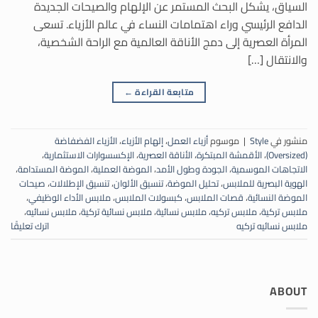
السياق، يشكل البحث المستمر عن الإلهام والصيحات الجديدة
الدافع الرئيسي وراء اهتمامات النساء في عالم الأزياء. تسعى
المرأة العصرية إلى دمج الأناقة العالمية مع الراحة الشخصية،
والانتقال […]
متابعة القراءة
←
منشور في
Style
|
موسوم
أزياء العمل
،
إلهام الأزياء
،
الأزياء الفضفاضة
(Oversized)
،
الأقمشة المبتكرة
،
الأناقة العصرية
،
الإكسسوارات الاستثمارية
،
الاتجاهات الموسمية
،
الجودة وطول الأمد
،
الموضة العملية
،
الموضة المستدامة
،
الهوية البصرية للملابس
،
تحليل الموضة
،
تنسيق الألوان
،
تنسيق الإطلالات
،
صيحات
الموضة النسائية
،
قصات الملابس
،
كبسولات الملابس
،
ملابس الأداء الوظيفي
،
ملابس تركية
،
ملابس تركيه
،
ملابس نسائية
،
ملابس نسائية تركية
،
ملابس نسائيه
،
ملابس نسائيه تركيه
اترك تعليقًا
ABOUT