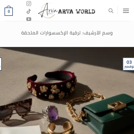
خطي
لمحتوى
0
وسم الآرشيف:
ترقية الإكسسوارات الملحقة
03
وفمبر
ن