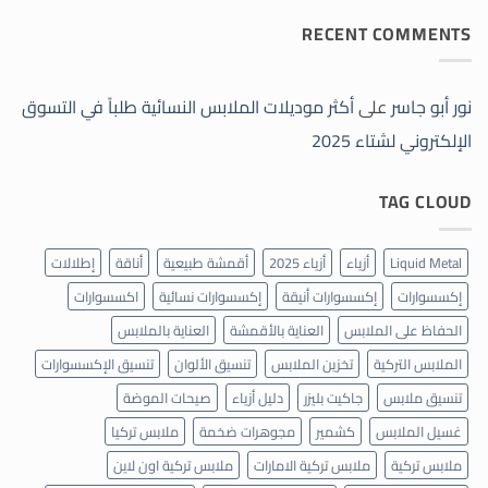
توجد
الإلكتروني
تعليقات
لشتاء
RECENT COMMENTS
على
2025
دليل
الخبراء
لاختيار
الملابس
الشتوية
نور أبو جاسر
على
أكثر موديلات الملابس النسائية طلباً في التسوق
والموديلات
الأكثر
الإلكتروني لشتاء 2025
رواجاً
في
شتاء
2026
TAG CLOUD
Liquid Metal
أزياء
أزياء 2025
أقمشة طبيعية
أناقة
إطلالات
إكسسوارات
إكسسوارات أنيقة
إكسسوارات نسائية
اكسسوارات
الحفاظ على الملابس
العناية بالأقمشة
العناية بالملابس
الملابس التركية
تخزين الملابس
تنسيق الألوان
تنسيق الإكسسوارات
تنسيق ملابس
جاكيت بليزر
دليل أزياء
صيحات الموضة
غسيل الملابس
كشمير
مجوهرات ضخمة
ملابس تركيا
ملابس تركية
ملابس تركية الامارات
ملابس تركية اون لاين