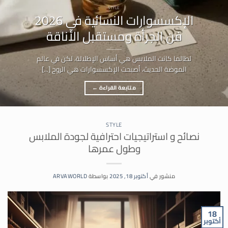
STYLE
الإكسسوارات النسائية في 2026
فن الجرأة ومستقبل الأناقة
لطالما كانت الملابس هي أساس الإطلالة، لكن في عالم
الموضة الحديث، أصبحت الإكسسوارات هي الروح [...]
متابعة القراءة
←
STYLE
نصائح و استراتيجيات احترافية لجودة الملابس
وطول عمرها
منشور في
أكتوبر 18, 2025
بواسطة
ARVAWORLD
18
أكتوبر