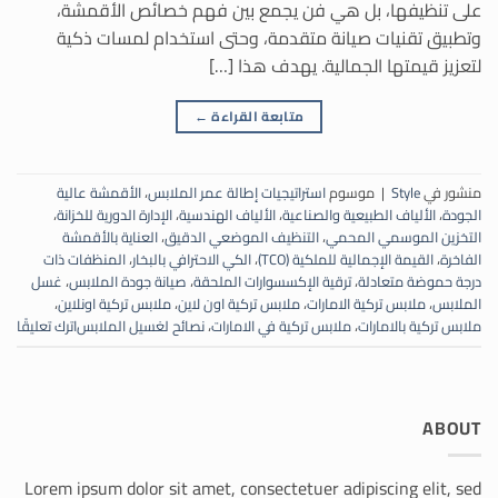
على تنظيفها، بل هي فن يجمع بين فهم خصائص الأقمشة،
وتطبيق تقنيات صيانة متقدمة، وحتى استخدام لمسات ذكية
لتعزيز قيمتها الجمالية. يهدف هذا […]
متابعة القراءة
←
منشور في
Style
|
موسوم
استراتيجيات إطالة عمر الملابس
،
الأقمشة عالية
الجودة
،
الألياف الطبيعية والصناعية
،
الألياف الهندسية
،
الإدارة الدورية للخزانة
،
التخزين الموسمي المحمي
،
التنظيف الموضعي الدقيق
،
العناية بالأقمشة
الفاخرة
،
القيمة الإجمالية للملكية (TCO)
،
الكي الاحترافي بالبخار
،
المنظفات ذات
درجة حموضة متعادلة
،
ترقية الإكسسوارات الملحقة
،
صيانة جودة الملابس
،
غسل
الملابس
،
ملابس تركية الامارات
،
ملابس تركية اون لاين
،
ملابس تركية اونلاين
،
ملابس تركية بالامارات
،
ملابس تركية في الامارات
،
نصائح لغسيل الملابس
اترك تعليقًا
ABOUT
Lorem ipsum dolor sit amet, consectetuer adipiscing elit, sed