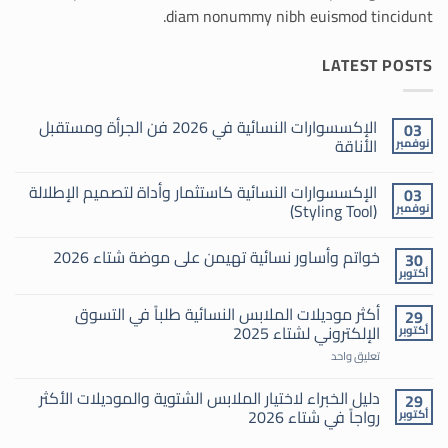
diam nonummy nibh euismod tincidunt.
LATEST POSTS
الإكسسوارات النسائية في 2026 فن الجرأة ومستقبل
03
الأناقة
نوفمبر
لا
توجد
الإكسسوارات النسائية كاستثمار وأداة لتصميم الإطلالة
03
تعليقات
على
(Styling Tool)
نوفمبر
الإكسسوارات
النسائية
لا
في
توجد
خواتم وأساور نسائية تهيمن على موضة شتاء 2026
30
2026
تعليقات
فن
على
أكتوبر
لا
الجرأة
الإكسسوارات
توجد
النسائية
ومستقبل
تعليقات
الأناقة
كاستثمار
أكثر موديلات الملابس النسائية طلباً في التسوق
29
على
وأداة
الإلكتروني لشتاء 2025
أكتوبر
خواتم
لتصميم
وأساور
الإطلالة
على
نسائية
تعليق واحد
(Styling
أكثر
تهيمن
Tool)
موديلات
على
الملابس
دليل الخبراء لاختيار الملابس الشتوية والموديلات الأكثر
موضة
29
النسائية
شتاء
رواجاً في شتاء 2026
أكتوبر
طلباً
2026
في
لا
التسوق