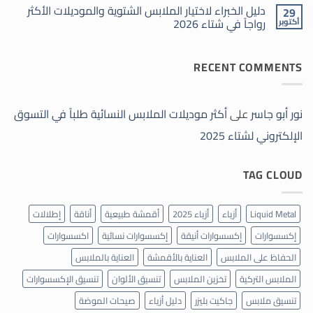
الملابس
دليل الخبراء لاختيار الملابس الشتوية والموديلات الأكثر
موضة
29
النسائية
شتاء
رواجاً في شتاء 2026
أكتوبر
طلباً
2026
في
لا
التسوق
توجد
الإلكتروني
تعليقات
لشتاء
RECENT COMMENTS
على
2025
دليل
الخبراء
لاختيار
الملابس
الشتوية
نور أبو جاسر
على
أكثر موديلات الملابس النسائية طلباً في التسوق
والموديلات
الأكثر
الإلكتروني لشتاء 2025
رواجاً
في
شتاء
2026
TAG CLOUD
Liquid Metal
أزياء
أزياء 2025
أقمشة طبيعية
أناقة
إطلالات
إكسسوارات
إكسسوارات أنيقة
إكسسوارات نسائية
اكسسوارات
الحفاظ على الملابس
العناية بالأقمشة
العناية بالملابس
الملابس التركية
تخزين الملابس
تنسيق الألوان
تنسيق الإكسسوارات
تنسيق ملابس
جاكيت بليزر
دليل أزياء
صيحات الموضة