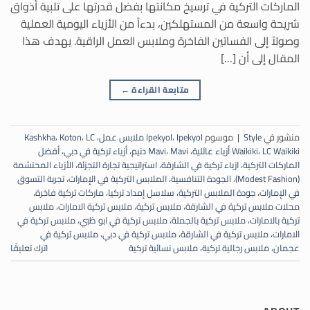
الماركات التركية في ترسيخ مكانتها بفضل قدرتها على تلبية أذواق
شريحة واسعة من المستهلكين، بدءاً من الأزياء اليومية العملية
وصولاً إلى الفساتين الفاخرة وملابس العمل الراقية. يهدف هذا
المقال إلى أن […]
متابعة القراءة
←
منشور في
Style
|
موسوم
Ipekyol ملابس عمل
،
Ipekyol
،
LC
،
Koton
،
Kashkha
LC Waikiki أزياء عائلية
،
Waikiki
،
Mavi دنيم
،
Mavi
،
أزياء تركية في دبي
،
أفضل
الماركات التركية
،
ازياء تركية في الشارقة
،
استراتيجية تجارة التجزئة
،
الأزياء المحتشمة
(Modest Fashion)
،
الجودة التنافسية
،
الملابس التركية في الإمارات
،
تجربة التسوق
في الإمارات
،
جودة الملابس التركية
،
سلاسل إمداد تركيا
،
ماركات تركية فاخرة
،
محلات ملابس تركية في الشارقة
،
ملابس تركية
،
ملابس تركية الامارات
،
ملابس
تركية بالامارات
،
ملابس تركية بالجملة
،
ملابس تركية في ابو ظبي
،
ملابس تركية في
الامارات
،
ملابس تركية في الشارقة
،
ملابس تركية في دبي
،
ملابس تركية في
عجمان
،
ملابس رجالية تركية
،
ملابس نسائية تركية
اترك تعليقًا