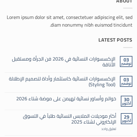
ABOUT
Lorem ipsum dolor sit amet, consectetuer adipiscing elit, sed
diam nonummy nibh euismod tincidunt.
LATEST POSTS
الإكسسوارات النسائية في 2026 فن الجرأة ومستقبل
03
الأناقة
نوفمبر
لا
توجد
الإكسسوارات النسائية كاستثمار وأداة لتصميم الإطلالة
03
تعليقات
على
(Styling Tool)
نوفمبر
الإكسسوارات
النسائية
لا
في
توجد
خواتم وأساور نسائية تهيمن على موضة شتاء 2026
30
2026
تعليقات
فن
على
أكتوبر
لا
الجرأة
الإكسسوارات
توجد
النسائية
ومستقبل
تعليقات
الأناقة
كاستثمار
أكثر موديلات الملابس النسائية طلباً في التسوق
29
على
وأداة
الإلكتروني لشتاء 2025
أكتوبر
خواتم
لتصميم
وأساور
الإطلالة
على
نسائية
تعليق واحد
(Styling
أكثر
تهيمن
Tool)
موديلات
على