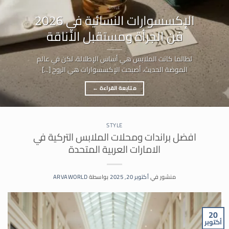
STYLE
الإكسسوارات النسائية في 2026
فن الجرأة ومستقبل الأناقة
لطالما كانت الملابس هي أساس الإطلالة، لكن في عالم
الموضة الحديث، أصبحت الإكسسوارات هي الروح [...]
متابعة القراءة
←
STYLE
افضل براندات ومحلات الملابس التركية في
الامارات العربية المتحدة
منشور في
أكتوبر 20, 2025
بواسطة
ARVAWORLD
20
أكتوبر