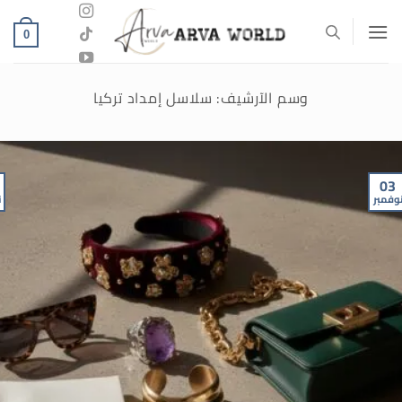
خطي
لمحتوى
0
وسم الآرشيف:
سلاسل إمداد تركيا
03
وفمبر
ن