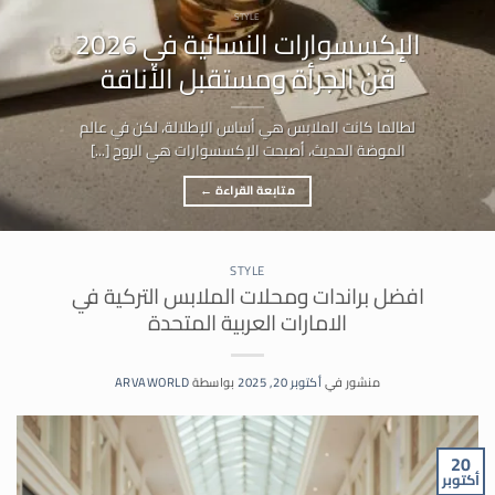
STYLE
الإكسسوارات النسائية في 2026
فن الجرأة ومستقبل الأناقة
لطالما كانت الملابس هي أساس الإطلالة، لكن في عالم
الموضة الحديث، أصبحت الإكسسوارات هي الروح [...]
متابعة القراءة
←
STYLE
افضل براندات ومحلات الملابس التركية في
الامارات العربية المتحدة
منشور في
أكتوبر 20, 2025
بواسطة
ARVAWORLD
20
أكتوبر