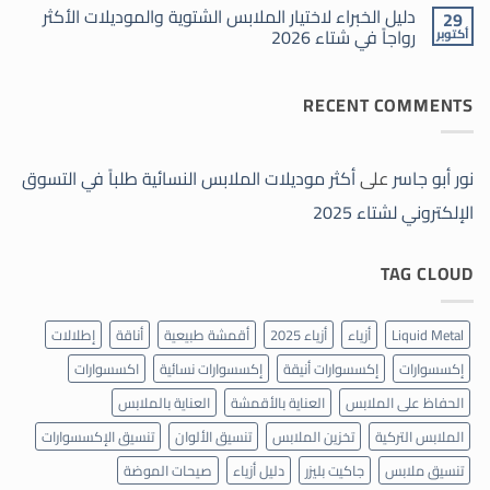
الملابس
دليل الخبراء لاختيار الملابس الشتوية والموديلات الأكثر
موضة
29
النسائية
شتاء
رواجاً في شتاء 2026
أكتوبر
طلباً
2026
في
لا
التسوق
توجد
الإلكتروني
تعليقات
لشتاء
RECENT COMMENTS
على
2025
دليل
الخبراء
لاختيار
الملابس
الشتوية
نور أبو جاسر
على
أكثر موديلات الملابس النسائية طلباً في التسوق
والموديلات
الأكثر
الإلكتروني لشتاء 2025
رواجاً
في
شتاء
2026
TAG CLOUD
Liquid Metal
أزياء
أزياء 2025
أقمشة طبيعية
أناقة
إطلالات
إكسسوارات
إكسسوارات أنيقة
إكسسوارات نسائية
اكسسوارات
الحفاظ على الملابس
العناية بالأقمشة
العناية بالملابس
الملابس التركية
تخزين الملابس
تنسيق الألوان
تنسيق الإكسسوارات
تنسيق ملابس
جاكيت بليزر
دليل أزياء
صيحات الموضة