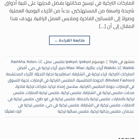
الماركات التركية في ترسيخ مكانتها بفضل قدرتها على تلبية أذواق
شريحة واسعة من المستهلكين، بدءاً من الأزياء اليومية العملية
وصولاً إلى الفساتين الفاخرة وملابس العمل الراقية. يهدف هذا
المقال إلى أن […]
متابعة القراءة
←
منشور في
Style
|
موسوم
Ipekyol ملابس عمل
،
Ipekyol
،
LC
،
Koton
،
Kashkha
LC Waikiki أزياء عائلية
،
Waikiki
،
Mavi دنيم
،
Mavi
،
أزياء تركية في دبي
،
أفضل
الماركات التركية
،
ازياء تركية في الشارقة
،
استراتيجية تجارة التجزئة
،
الأزياء المحتشمة
(Modest Fashion)
،
الجودة التنافسية
،
الملابس التركية في الإمارات
،
تجربة التسوق
في الإمارات
،
جودة الملابس التركية
،
سلاسل إمداد تركيا
،
ماركات تركية فاخرة
،
محلات ملابس تركية في الشارقة
،
ملابس تركية
،
ملابس تركية الامارات
،
ملابس
تركية بالامارات
،
ملابس تركية بالجملة
،
ملابس تركية في ابو ظبي
،
ملابس تركية في
الامارات
،
ملابس تركية في الشارقة
،
ملابس تركية في دبي
،
ملابس تركية في
عجمان
،
ملابس رجالية تركية
،
ملابس نسائية تركية
اترك تعليقًا