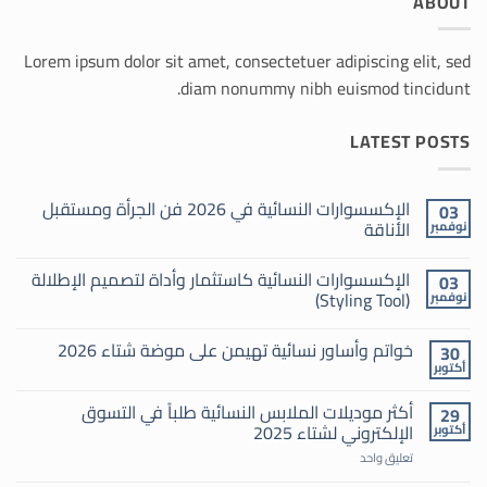
ABOUT
Lorem ipsum dolor sit amet, consectetuer adipiscing elit, sed
diam nonummy nibh euismod tincidunt.
LATEST POSTS
الإكسسوارات النسائية في 2026 فن الجرأة ومستقبل
03
الأناقة
نوفمبر
لا
توجد
الإكسسوارات النسائية كاستثمار وأداة لتصميم الإطلالة
03
تعليقات
على
(Styling Tool)
نوفمبر
الإكسسوارات
النسائية
لا
في
توجد
خواتم وأساور نسائية تهيمن على موضة شتاء 2026
30
2026
تعليقات
فن
على
أكتوبر
لا
الجرأة
الإكسسوارات
توجد
النسائية
ومستقبل
تعليقات
الأناقة
كاستثمار
أكثر موديلات الملابس النسائية طلباً في التسوق
29
على
وأداة
الإلكتروني لشتاء 2025
أكتوبر
خواتم
لتصميم
وأساور
الإطلالة
على
نسائية
تعليق واحد
(Styling
أكثر
تهيمن
Tool)
موديلات
على