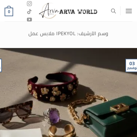
خطي
لمحتوى
0
وسم الآرشيف:
IPEKYOL ملابس عمل
03
وفمبر
ن