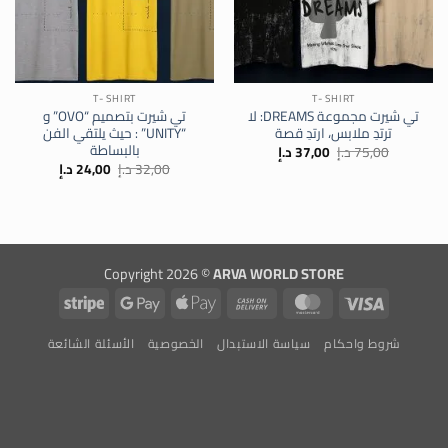
T- SHIRT
T- SHIRT
تي شيرت مجموعة DREAMS: لا
تي شيرت بتصميم “OVO” و
ترتدِ ملابس، ارتدِ قصة
“UNITY” : حيث يلتقي الفن
بالبساطة
السعر
السعر
75,00
د.إ
37,00
د.إ
الأصلي
الحالي
السعر
السعر
32,00
د.إ
24,00
د.إ
هو:
هو:
الأصلي
الحالي
75,00 د.إ.
37,00 د.إ.
هو:
هو:
32,00 د.إ.
24,00 د.إ.
Copyright 2026 ©
ARVA WORLD STORE
Stripe
Google
Apple
Cash
MasterCard
Visa
Pay
Pay
On
شروط واحكام
سياسة الاستبدال
الخصوصية
الأسئلة الشائعة
Delivery