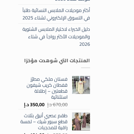
أكثر موديلات الملابس النسائية طلباً
في التسوق الإلكتروني لشتاء 2025
دليل الخبراء لاختيار الملابس الشتوية
والموديلات الأكثر رواجاً في شتاء
2026
المنتجات التي شوهدت مؤخرًا
فستان ملكي مطرّز
قفطان كريب شيفون
قطعتين – إطلالة
استثنائية
السعر
السعر
670,00
د.إ
350,00
د.إ
الأصلي
الحالي
طقم عصري أنيق بثلاث
هو:
هو:
قطع سبور شيك – لمسة
670,00 د.إ.
350,00 د.إ.
راقية للمحجبات