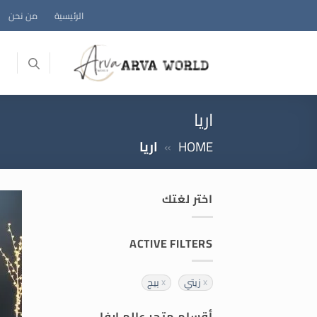
خطي
الرئيسية
من نحن
لمحتوى
اريا
HOME
»
اريا
اختر لغتك
ACTIVE FILTERS
زيتي
بيج
أقسام متجر عالم ارفا