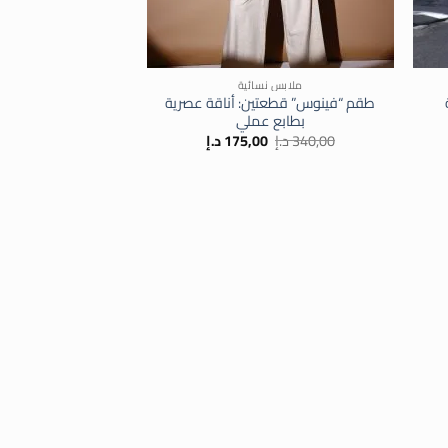
+
+
ملابس نسائية
طقم “فينوس” قطعتين: أناقة عصرية
بطابع عملي
ر
السعر
السعر
340,00
د.إ
175,00
د.إ
ي
الأصلي
الحالي
هو:
هو:
د.إ.
340,00 د.إ.
175,00 د.إ.