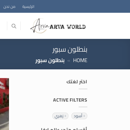
خطي
الرئيسية
من نحن
لمحتوى
بنطلون سبور
HOME
»
بنطلون سبور
اختر لغتك
ACTIVE FILTERS
أسود
زهري
أقسام متجر عالم ارفا