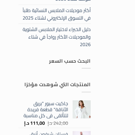
أكثر موديلات الملابس النسائية طلباً
في التسوق الإلكتروني لشتاء 2025
دليل الخبراء لاختيار الملابس الشتوية
والموديلات الأكثر رواجاً في شتاء
2026
البحث حسب السعر
أعلى
أدنى
سعر
سعر
المنتجات التي شوهدت مؤخرًا
جاكيت سبور "بريق
الأناقة" قطعة فريدة
لتتألقي في كل مناسبة
السعر
السعر
242,00
د.إ
111,00
د.إ
الأصلي
الحالي
فستان شيفون أنيق