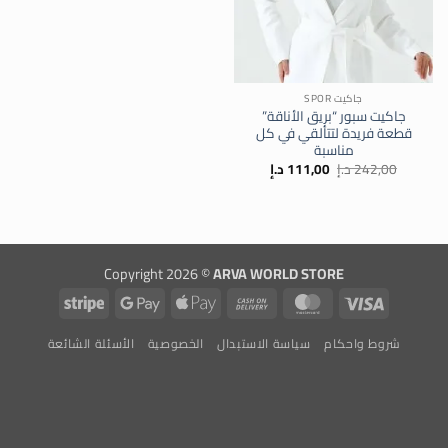
جاكيت SPOR
جاكيت سبور “بريق الأناقة”
قطعة فريدة لتتألقي في كل
مناسبة
السعر
السعر
242,00
د.إ
111,00
د.إ
الأصلي
الحالي
هو:
هو:
242,00 د.إ.
111,00 د.إ.
Copyright 2026 ©
ARVA WORLD STORE
Stripe
Google
Apple
Cash
MasterCard
Visa
Pay
Pay
On
شروط واحكام
سياسة الاستبدال
الخصوصية
الأسئلة الشائعة
Delivery