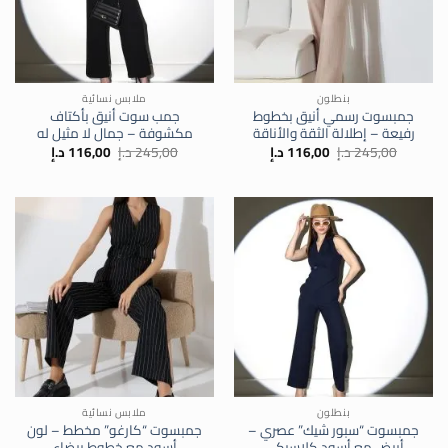
بنطلون
ملابس نسائية
جمبسوت رسمي أنيق بخطوط
جمب سوت أنيق بأكتاف
رفيعة – إطلالة الثقة والأناقة
مكشوفة – جمال لا مثيل له
السعر
السعر
السعر
السعر
245,00
د.إ
116,00
د.إ
245,00
د.إ
116,00
د.إ
الأصلي
الحالي
الأصلي
الحالي
هو:
هو:
هو:
هو:
245,00 د.إ.
116,00 د.إ.
245,00 د.إ.
116,00 د.إ.
بنطلون
ملابس نسائية
جمبسوت “سبور شيك” عصري –
جمبسوت “كارغو” مخطط – لون
أبيض مع أسود كلاسيكي
أسود مع خطوط بيضاء