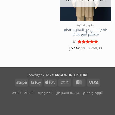
ملابس نسائية
طقم نسائي من الستان 3 قطع
بتصميم أنيق وفاخر
(3)
السعر
السعر
260,00
د.إ
142,00
د.إ
تم التقييم
الأصلي
الحالي
5
من 5
هو:
هو:
260,00 د.إ.
142,00 د.إ.
Copyright 2026 ©
ARVA WORLD STORE
Stripe
Google
Apple
Cash
MasterCard
Visa
Pay
Pay
On
شروط واحكام
سياسة الاستبدال
الخصوصية
الأسئلة الشائعة
Delivery