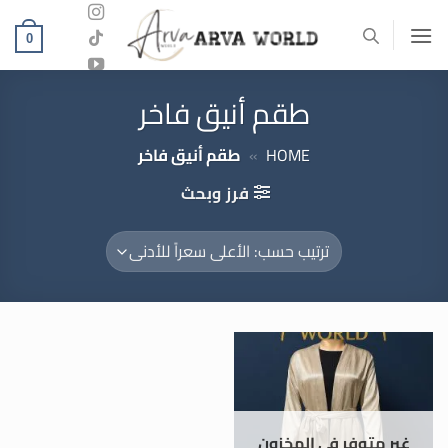
خطي
لمحتوى
0
طقم أنيق فاخر
HOME
»
طقم أنيق فاخر
فرز وبحث
غير متوفر في المخزون