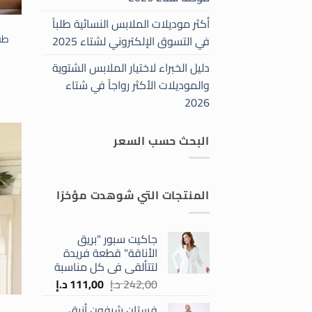
أكثر موديلات الملابس النسائية طلباً
طق
في التسوق الإلكتروني لشتاء 2025
دليل الخبراء لاختيار الملابس الشتوية
والموديلات الأكثر رواجاً في شتاء
2026
البحث حسب السعر
أعلى
أدنى
سعر
سعر
المنتجات التي شوهدت مؤخرًا
جاكيت سبور "بريق
الأناقة" قطعة فريدة
لتتألقي في كل مناسبة
السعر
السعر
242,00
د.إ
111,00
د.إ
الأصلي
الحالي
فستان شيفون أنيق