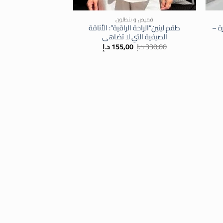
+
+
قميص و بنطلون
ة –
طقم لينين”الراحة الراقية”: الأناقة
الصيفية التي لا تضاهى
السعر
السعر
330,00
د.إ
155,00
د.إ
الأصلي
الحالي
هو:
هو:
ر
330,00 د.إ.
155,00 د.إ.
ي
د.إ.