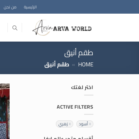
خطي
الرئيسية
من نحن
لمحتوى
طقم أنيق
HOME
»
طقم أنيق
اختر لغتك
ACTIVE FILTERS
أسود
زهري
أقسام متجر عالم ارفا