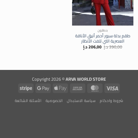
بنطلون
طقم بدلة سبور أحمر أنيق الأناقة
العصرية التي تلفت الأنظار
السعر
السعر
390,00
د.إ
206,00
د.إ
الأصلي
الحالي
هو:
هو:
390,00 د.إ.
206,00 د.إ.
Copyright 2026 ©
ARVA WORLD STORE
Stripe
Google
Apple
Cash
MasterCard
Visa
Pay
Pay
On
شروط واحكام
سياسة الاستبدال
الخصوصية
الأسئلة الشائعة
Delivery