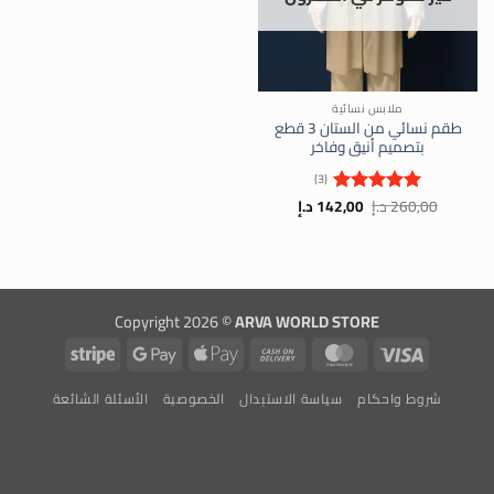
ملابس نسائية
طقم نسائي من الستان 3 قطع
بتصميم أنيق وفاخر
(3)
السعر
السعر
260,00
د.إ
142,00
د.إ
تم التقييم
الأصلي
الحالي
5
من 5
هو:
هو:
260,00 د.إ.
142,00 د.إ.
Copyright 2026 ©
ARVA WORLD STORE
Stripe
Google
Apple
Cash
MasterCard
Visa
Pay
Pay
On
شروط واحكام
سياسة الاستبدال
الخصوصية
الأسئلة الشائعة
Delivery