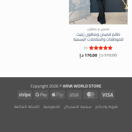
قميص و بنطلون
طقم قميص وبنطلون زينيث
للموظفات والمقابلات الرسمية
(1)
السعر
السعر
310,00
د.إ
170,00
د.إ
تم التقييم
الأصلي
الحالي
5
من 5
هو:
هو:
310,00 د.إ.
170,00 د.إ.
Copyright 2026 ©
ARVA WORLD STORE
Stripe
Google
Apple
Cash
MasterCard
Visa
Pay
Pay
On
شروط واحكام
سياسة الاستبدال
الخصوصية
الأسئلة الشائعة
Delivery