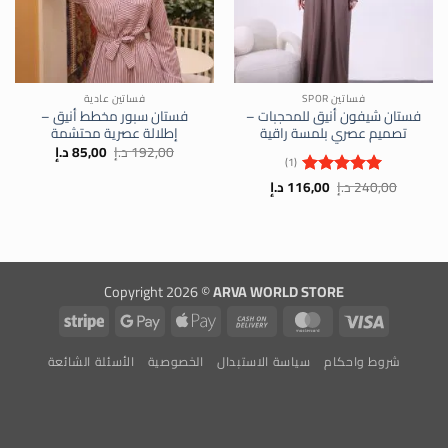
فساتين SPOR
فساتين عادية
فستان شيفون أنيق للمحجبات –
فستان سبور مخطط أنيق –
تصميم عصري بلمسة راقية
إطلالة عصرية محتشمة
السعر
السعر
192,00
د.إ
85,00
د.إ
الأصلي
الحالي
(1)
هو:
هو:
السعر
السعر
240,00
د.إ
116,00
د.إ
192,00 د.إ.
85,00 د.إ.
تم التقييم
الأصلي
الحالي
5
من 5
هو:
هو:
240,00 د.إ.
116,00 د.إ.
Copyright 2026 ©
ARVA WORLD STORE
Stripe
Google
Apple
Cash
MasterCard
Visa
Pay
Pay
On
شروط واحكام
سياسة الاستبدال
الخصوصية
الأسئلة الشائعة
Delivery