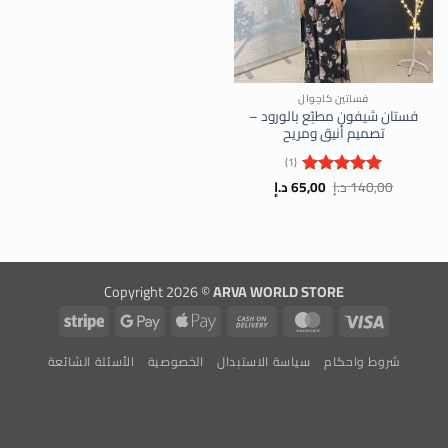
فساتين كاچوال
فستان شيفون مطبّع بالورود –
تصميم أنيق ومريح
(1)
السعر
السعر
140,00
د.إ
65,00
د.إ
تم التقييم
الأصلي
الحالي
5
من 5
هو:
هو:
140,00 د.إ.
65,00 د.إ.
Copyright 2026 ©
ARVA WORLD STORE
Stripe
Google
Apple
Cash
MasterCard
Visa
Pay
Pay
On
شروط واحكام
سياسة الاستبدال
الخصوصية
الأسئلة الشائعة
Delivery