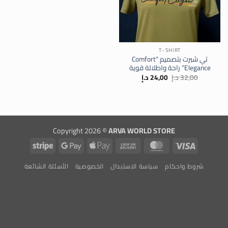
T- SHIRT
تي شيرت بتصميم “Comfort
Elegance” راحة واطلالة قوية
السعر
السعر
32,00
د.إ
24,00
د.إ
الأصلي
الحالي
هو:
هو:
32,00 د.إ.
24,00 د.إ.
Copyright 2026 ©
ARVA WORLD STORE
Stripe
Google
Apple
Cash
MasterCard
Visa
Pay
Pay
On
شروط واحكام
سياسة الاستبدال
الخصوصية
الأسئلة الشائعة
Delivery