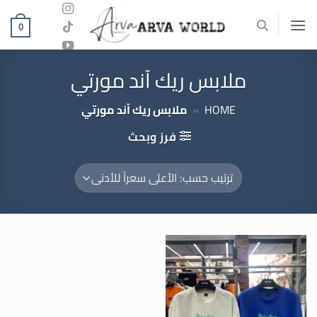
خطي
لمحتوى
0
ملابس ريك آند مورتي
HOME
»
ملابس ريك آند مورتي
فرز وبحث