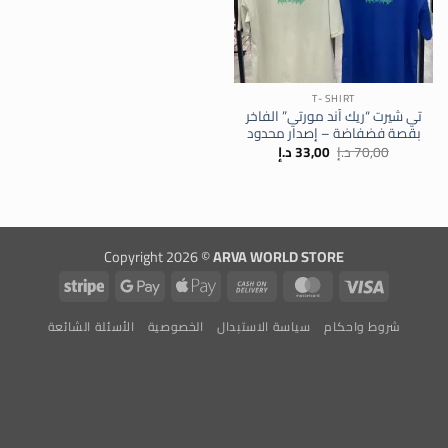
T- SHIRT
تي شيرت “ريك آند مورتي” الفاخر
بقصة فضفاضة – إصدار محدود
السعر
السعر
70,00
د.إ
33,00
د.إ
الأصلي
الحالي
هو:
هو:
70,00 د.إ.
33,00 د.إ.
Copyright 2026 ©
ARVA WORLD STORE
Stripe
Google
Apple
Cash
MasterCard
Visa
Pay
Pay
On
شروط واحكام
سياسة الاستبدال
الخصوصية
الأسئلة الشائعة
Delivery