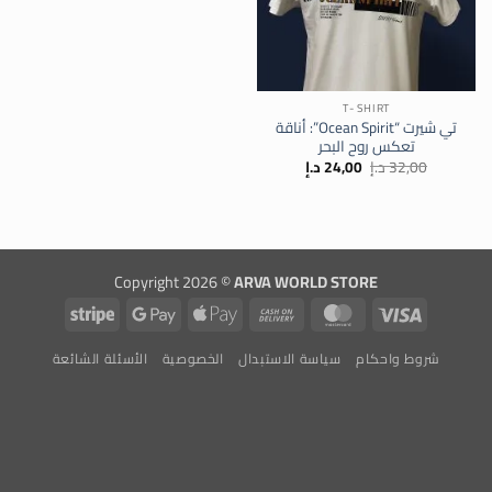
T- SHIRT
تي شيرت “Ocean Spirit”: أناقة
تعكس روح البحر
السعر
السعر
32,00
د.إ
24,00
د.إ
الأصلي
الحالي
هو:
هو:
32,00 د.إ.
24,00 د.إ.
Copyright 2026 ©
ARVA WORLD STORE
Stripe
Google
Apple
Cash
MasterCard
Visa
Pay
Pay
On
شروط واحكام
سياسة الاستبدال
الخصوصية
الأسئلة الشائعة
Delivery