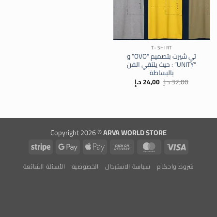
T- SHIRT
تي شيرت بتصميم “OVO” و
“UNITY” : حيث يلتقي الفن
بالبساطة
السعر
السعر
32,00
د.إ
24,00
د.إ
الأصلي
الحالي
هو:
هو:
32,00 د.إ.
24,00 د.إ.
Copyright 2026 ©
ARVA WORLD STORE
Stripe
Google
Apple
Cash
MasterCard
Visa
Pay
Pay
On
شروط واحكام
سياسة الاستبدال
الخصوصية
الأسئلة الشائعة
Delivery