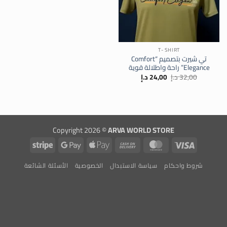
T- SHIRT
تي شيرت بتصميم “Comfort
Elegance” راحة واطلالة قوية
السعر
السعر
32,00
د.إ
24,00
د.إ
الأصلي
الحالي
هو:
هو:
32,00 د.إ.
24,00 د.إ.
Copyright 2026 ©
ARVA WORLD STORE
Stripe
Google
Apple
Cash
MasterCard
Visa
Pay
Pay
On
شروط واحكام
سياسة الاستبدال
الخصوصية
الأسئلة الشائعة
Delivery