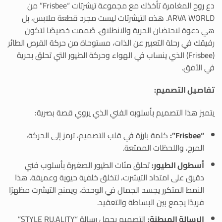
دع روح المغامرة تأخذك مع مجموعة تيشرتات “Frisbee” من
ARVA WORLD. هذه التيشرتات ليست مجرد قطعة ملابس، بل
هي دعوة لاحتضان الحرية والانطلاق. صُممت خصيصًا لتكون
رفيقك في رحلة التعبير عن الذات، مستوحاة من حركة القرص الطائر
(Frisbee) الذي ينساب في الهواء وحركة الطيور التي تحلق بحرية
في الأفق.
تفاصيل التصميم:
يتميز هذا التصميم بأسلوبه الفني الذي يروي قصة بصرية:
“Frisbee”:
كلمة بارزة في قلب التصميم، ترمز إلى الحركة،
المرح، واللحظات الممتعة.
أسطول الطيور:
تحلق مئات الطيور الصغيرة بأسلوب فني
دقيق على امتداد التيشرت، لتخلق خلفية حيوية وعميقة. هذا
النمط المتكرر يجسد الجمال في الوحدة، ويمنح التيشرت مظهرًا
فريدًا يجمع بين البساطة والتعقيد.
الرسالة المبطنة:
التصميم يحمل رسالة “STYLE RU.ALITY”