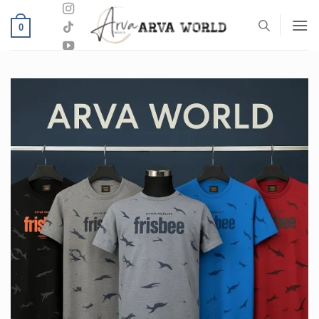
خطي
لمحتوى
0