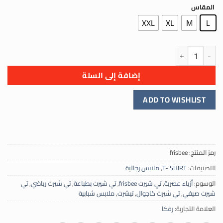
المقاس
XXL
XL
M
L
كمية تي شيرت frisbee : حيث يلتقي الأفق بالحرية
إضافة إلى السلة
ADD TO WISHLIST
رمز المنتج:
frisbee
التصنيفات:
T- SHIRT
,
ملابس رجالية
الوسوم:
أزياء عصرية
,
تي شيرت frisbee
,
تي شيرت بطباعة
,
تي شيرت رياضي
,
تي
شيرت صيفي
,
تي شيرت كاجوال
,
تيشرت
,
ملابس شبابية
العلامة التجارية:
رفكا