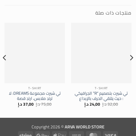
منتجات ذات صلة
T- SHIRT
T- SHIRT
تي شيرت بتصميم “R” الجرافيكي
تي شيرت مجموعة DREAMS: لا
: حيث يلتقي الحرف بالإبداع
ترتدِ ملابس، ارتدِ قصة
السعر
السعر
السعر
السعر
32,00
د.إ
24,00
د.إ
75,00
د.إ
37,00
د.إ
الأصلي
الحالي
الأصلي
الحالي
هو:
هو:
هو:
هو:
32,00 د.إ.
24,00 د.إ.
75,00 د.إ.
37,00 د.إ.
Copyright 2026 ©
ARVA WORLD STORE
Stripe
Google
Apple
Cash
MasterCard
Visa