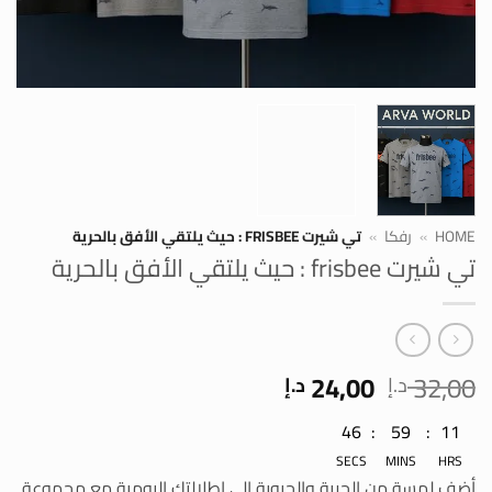
HOME
»
رفكا
»
تي شيرت FRISBEE : حيث يلتقي الأفق بالحرية
تي شيرت frisbee : حيث يلتقي الأفق بالحرية
السعر
السعر
24,00
32,00
د.إ
د.إ
الأصلي
الحالي
11
:
59
:
46
هو:
هو:
32,00 د.إ.
24,00 د.إ.
SECS
MINS
HRS
أضف لمسة من الحرية والحيوية إلى إطلالتك اليومية مع مجموعة