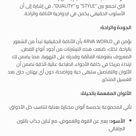
التي تجمع بين “STYLE” و “DUALITY”، في إشارة إلى أن
الأسلوب الحقيقي يكمن في ازدواجية الأناقة والراحة.
الجودة والراحة:
نؤمن في ARVA WORLD بأن الأناقة الحقيقية تبدأ من الشعور
بالراحة. لذلك، صُنعت هذه التيشرتات من أجود أنواع القطن،
المعروف بنعومته الفائقة وقدرته على التهوية، مما يضمن لك
ارتداءً مريحًا في كافة الأجواء. الطباعة عالية الدقة تضمن أن
الألوان والتفاصيل ستبقى حية وواضحة، دون أي بهتان، حتى بعد
الغسيل المتكرر.
الألوان المفعمة بالحياة:
تأتي المجموعة بخمسة ألوان مختارة بعناية لتناسب كل الأذواق:
الأسود:
يعبر عن القوة والغموض، مع تباين جذاب باللون
البرتقالي.