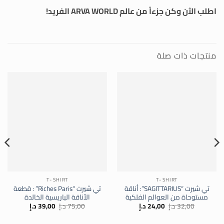
اطلب الآن وكن جزءاً من عالم ARVA WORLD الفريد!
منتجات ذات صلة
T- SHIRT
T- SHIRT
تي شيرت “SAGITTARIUS”: أناقة
تي شيرت “Riches Paris” : قطعة
مستوحاة من العوالم الفلكية
الأناقة الباريسية الخالدة
السعر
السعر
السعر
السعر
32,00
د.إ
24,00
د.إ
75,00
د.إ
39,00
د.إ
الأصلي
الحالي
الأصلي
الحالي
هو:
هو:
هو:
هو: