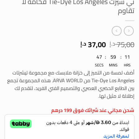
تي شيرت Tie-Dye Los Angeles فخامة لا
تقاوم
السعر
السعر
37,00
75,00
د.إ
د.إ
الأصلي
الحالي
11
:
59
:
46
هو:
هو:
75,00 د.إ.
37,00 د.إ.
SECS
MINS
HRS
أضف لمسة من التميز إلى خزانة ملابسك مع مجموعة تيشرتات
Tie-Dye Los Angeles من ARVA WORLD. هذه المجموعة تجمع
بين الطابع الحضري العصري والتصميم الفني الفريد، لتقدم لك
إطلالة لا مثيل لها.
شحن مجاني عند شرائك فوق 199 درهم