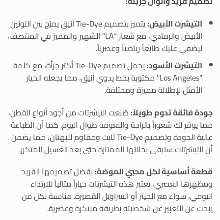
تصميم فريد وألوان جريئة:
التيشرت الأبيض:
يتميز بتصميم Tie-Dye أنيق يمزج بين اللونين
الأبيض والرمادي، مع شعار “LA” الشهير والمميز في المنتصف،
ليضفي عليك طابعاً رياضياً وعصرياً.
التيشرت الأسود:
يحمل تصميم Tie-Dye أكثر جرأة، مع كلمة
“Los Angeles” مكتوبة بخط يدوي أنيق، مما يجعله الخيار
الأمثل لإطلالة مميزة ومختلفة.
جودة فائقة تدوم طويلاً:
صُنعت التيشرتات من أجود أنواع القطن،
مما يوفر لك شعوراً بالراحة والنعومة طوال اليوم. كما أن الطباعة
عالية الجودة وتصميم Tie-Dye ثابت ومقاوم للبهتان، مما يضمن
أن التيشرتات ستبقى بحالتها الممتازة حتى بعد الغسيل المتكرر.
قطعة أساسية لكل محبي الموضة:
بفضل تصميمها الفريد
ومظهرها العصري، تعتبر هذه التيشرتات خياراً مثالياً للارتداء
اليومي، سواء مع الجينز أو السراويل القصيرة. مناسبة لكل من
يبحث عن التعبير عن شخصيته بطريقة مبتكرة وعصرية.