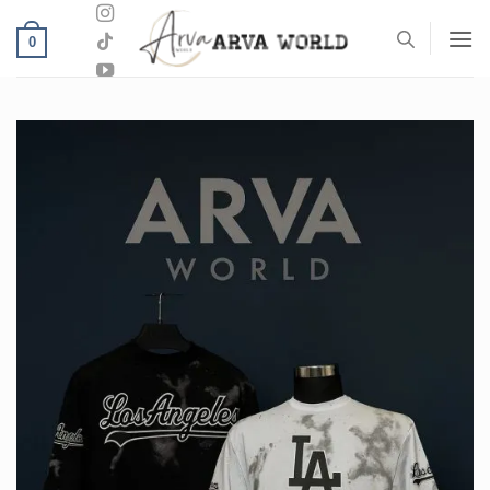
خطي
لمحتوى
0