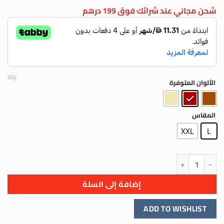
شحن مجاني عند شرائك فوق 199 درهم
إزالة
الألوان المتوفرة
المقاس
XXL
L
كمية فستان سبور "ساتان" فاخر بقصة "كلوش" قصة ناعمة
إضافة إلى السلة
ADD TO WISHLIST