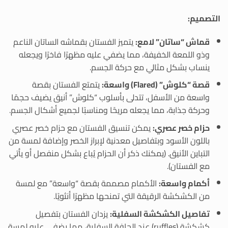
التصميم:
قماش “ساتان” لامع:
يتميز الفستان بقماشه الساتان الناعم
وذو اللمعة الخفيفة، مما يضفي عليه مظهرًا فاخرًا ويجعله
ينساب بشكل مثالي مع حركة الجسم.
قصة “كلوش” (Flared) واسعة:
يتمتع الفستان بقصة
واسعة من الأسفل، تتدلى بأسلوب “كلوش” أنيق يضيف حجمًا
وحركة جذابة، مما يجعله مريحًا ومناسبًا لجميع أشكال الجسم.
حزام خصر عصري:
يمكن تنسيق الفستان مع حزام خصر عصري
باللون الأسود وبتفاصيل معدنية لإبراز الخصر وإضافة لمسة من
التباين الأنيق. (يمكنك ذكر أن الحزام يُباع بشكل منفصل أو يأتي
مع الفستان).
أكمام واسعة:
الأكمام مصممة بقصة “واسعة” مع لمسة
من الكشكشة الرقيقة التي تمنحها مظهرًا أنثويًا.
تفاصيل الكشكشة السفلية:
يزدان الفستان بتفصيل
كشكشة (ruffles) عند الحافة السفلية، مما يضفي عليه لمسة