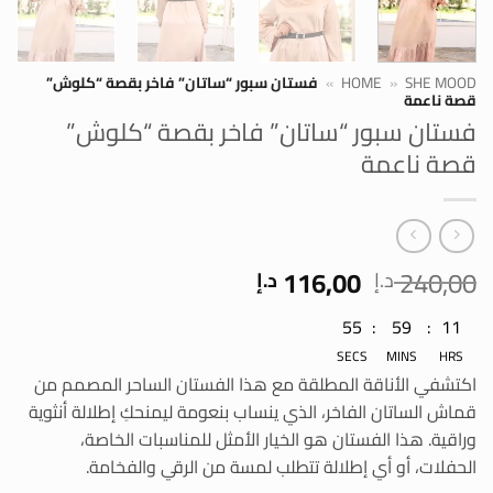
SHE MOOD
»
HOME
»
فستان سبور “ساتان” فاخر بقصة “كلوش”
قصة ناعمة
فستان سبور “ساتان” فاخر بقصة “كلوش”
قصة ناعمة
السعر
السعر
116,00
240,00
د.إ
د.إ
الأصلي
الحالي
11
:
59
:
54
هو:
هو:
240,00 د.إ.
116,00 د.إ.
SECS
MINS
HRS
اكتشفي الأناقة المطلقة مع هذا الفستان الساحر المصمم من
قماش الساتان الفاخر، الذي ينساب بنعومة ليمنحكِ إطلالة أنثوية
وراقية. هذا الفستان هو الخيار الأمثل للمناسبات الخاصة،
الحفلات، أو أي إطلالة تتطلب لمسة من الرقي والفخامة.