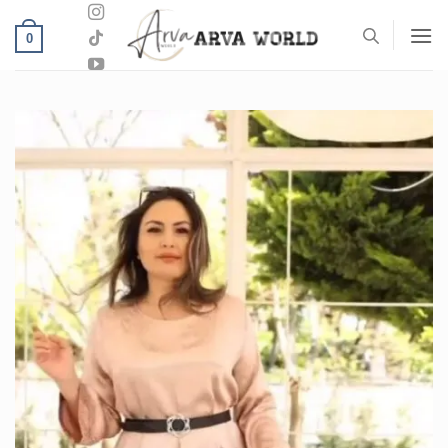
خطي
لمحتوى
0