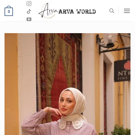
خطي
لمحتوى
0