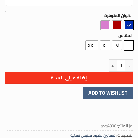
إزالة
الألوان المتوفرة
المقاس
XXL
XL
M
L
كمية فستان سبور مخطط أنيق – إطلالة عصرية محتشمة
إضافة إلى السلة
ADD TO WISHLIST
رمز المنتج:
arva4900
التصنيفات:
فساتين عادية
,
ملابس نسائية