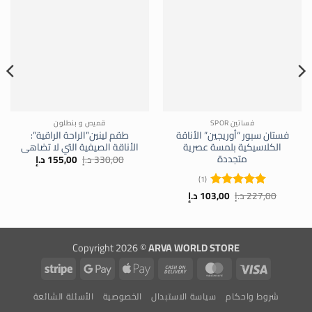
فساتين SPOR
قميص و بنطلون
فستان سبور “أوريجين” الأناقة
طقم لينين”الراحة الراقية”:
الكلاسيكية بلمسة عصرية
الأناقة الصيفية التي لا تضاهى
متجددة
السعر
السعر
330,00
د.إ
155,00
د.إ
الأصلي
الحالي
هو:
هو:
(1)
330,00 د.إ.
155,00 د.إ.
السعر
السعر
227,00
د.إ
103,00
د.إ
تم التقييم
الأصلي
الحالي
5
من 5
هو:
هو:
227,00 د.إ.
103,00 د.إ.
Copyright 2026 ©
ARVA WORLD STORE
Stripe
Google
Apple
Cash
MasterCard
Visa
Pay
Pay
On
شروط واحكام
سياسة الاستبدال
الخصوصية
الأسئلة الشائعة
Delivery