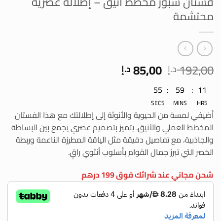
فستان سبور مخطط أنيق – إطلالة عصرية
محتشمة
السعر
السعر
85,00
192,00
د.إ
د.إ
الأصلي
الحالي
11
:
59
:
55
هو:
هو:
192,00 د.إ.
85,00 د.إ.
SECS
MINS
HRS
أضيفي لمسة من الحيوية والأنوثة إلى إطلالتك مع هذا الفستان
المخطط العملي والأنيق. يتميز بتصميم عصري يجمع بين البساطة
والجاذبية، مع تفاصيل دقيقة مثل الياقة المطرزة الناعمة وربطة
الخصر التي تبرز جمال القوام بأسلوب أنثوي راقٍ.
شحن مجاني عند شرائك فوق 199 درهم