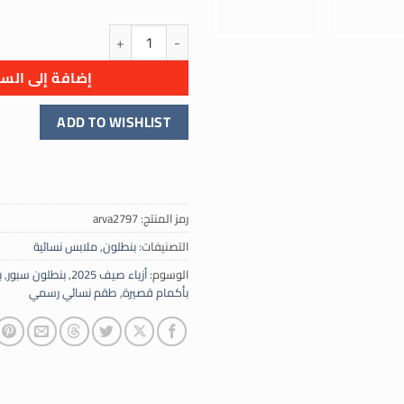
كمية طقم بدلة سبور بيج صيفي عص
إضافة إلى السل
ADD TO WISHLIST
رمز المنتج:
arva2797
التصنيفات:
بنطلون
,
ملابس نسائية
الوسوم:
أزياء صيف 2025
,
بنطلون سبور
,
ب
بأكمام قصيرة
,
طقم نسائي رسمي