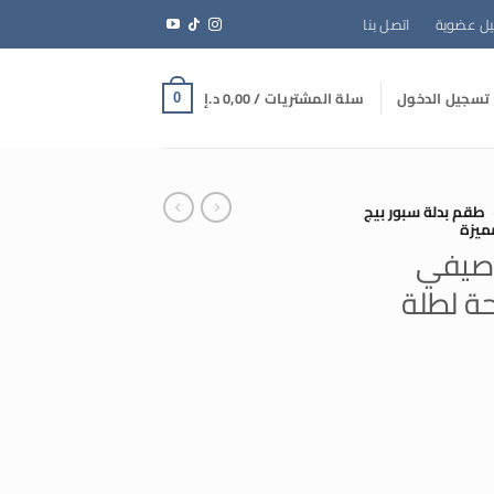
ل عضوية
اتصل بنا
تسجيل الدخول
سلة المشتريات /
0,00
د.إ
0
طقم بدلة سبور بيج
ميزة
 صيفي
حة لطلة
لسعر
لحالي
و:
260, د.إ.