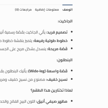
الوصف
معلومات إضافية
مراجعات (0)
الجاكيت:
تصميم فريد:
يأتي الجاكيت بقَصّة رسمية أني
خطوط طولية رفيعة:
يتميز بنقشة خطوط طول
قَصّة مريحة:
ينسدل بشكل مريح على الجسم 
البنطلون:
قَصّة واسعة (Wide-leg):
يأتيك البنطلون بق
نسيج خفيف:
مصنوع من نسيج خفيف ومريح مث
لماذا تختارين هذا الطقم؟
مظهر صيفي أنيق:
اللون البيج الفاتح وال