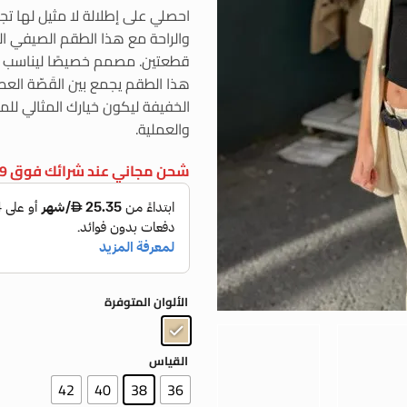
احصلي على إطلالة لا مثيل لها تجم
والراحة مع هذا الطقم الصيفي 
قطعتين. مصمم خصيصًا ليناسب الأ
هذا الطقم يجمع بين القَصّة العص
الخفيفة ليكون خيارك المثالي للمن
والعملية.
شحن مجاني عند شرائك فوق 199 درهم
الألوان المتوفرة
القياس
42
40
38
36