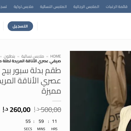
قائمة الرغبات
الملابس الرجالية
الملابس النسائية
ملابس تركية
تسجي
التسجيل
HOME
»
ملابس نسائية
»
بنطلون
»
صيفي عصري الأناقة المريحة لطلة م
طقم بدلة سبور بيج
عصري الأناقة المري
مميزة
السعر
ا
260,00
500,00
د.إ
د.إ
الأصلي
ا
11
:
59
:
55
هو:
ه
500,00 د.إ.
00
SECS
MINS
HRS